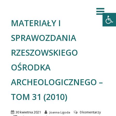
Open
MATERIAŁY I
SPRAWOZDANIA
RZESZOWSKIEGO
OŚRODKA
ARCHEOLOGICZNEGO –
TOM 31 (2010)
30 kwietnia 2021
0 komentarzy
Joanna Ligoda