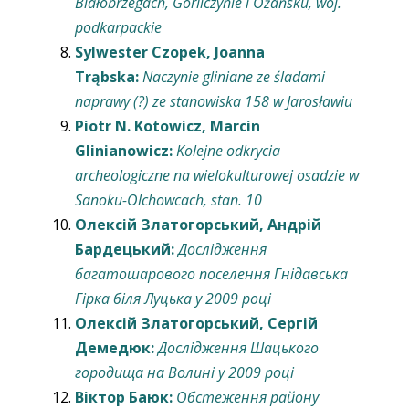
Białobrzegach, Gorliczynie i Ożańsku, woj.
podkarpackie
Sylwester Czopek, Joanna
Trąbska:
Naczynie gliniane ze śladami
naprawy (?) ze stanowiska 158 w Jarosławiu
Piotr N. Kotowicz, Marcin
Glinianowicz:
Kolejne odkrycia
archeologiczne na wielokulturowej osadzie w
Sanoku-Olchowcach, stan. 10
Олексій Златогорський, Андрій
Бардецький:
Дослідження
багатошарового поселення Гнідавська
Гірка біля Луцька у 2009 році
Олексій Златогорський, Сергій
Демедюк:
Дослідження Шацького
городища на Волині у 2009 році
Віктор Баюк:
Обстеження району