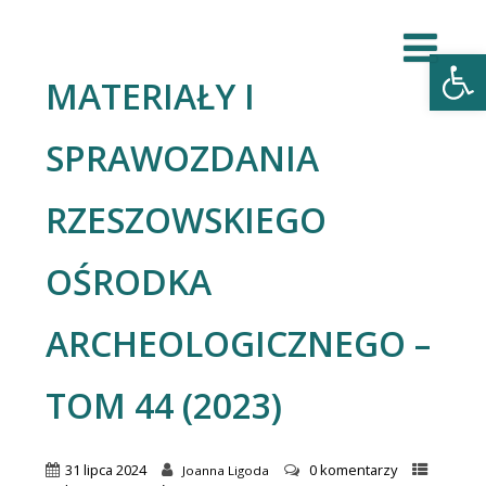
Open
MATERIAŁY I
SPRAWOZDANIA
RZESZOWSKIEGO
OŚRODKA
ARCHEOLOGICZNEGO –
TOM 44 (2023)
31 lipca 2024
0 komentarzy
Joanna Ligoda