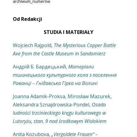
archiwum_numerów
Od Redakcji
STUDIA I MATERIAŁY
Wojciech Rajpold,
The Mysterious Copper Battle
Axe from the Castle Museum in Sandomierz
Андрій Б. Бардецький,
Матеріали
тшинецького культурного кола з поселення
Рованці – Гнідавська Гірка на Волині
Joanna Adamik-Proksa, Mirosław Mazurek,
Aleksandra Sznajdrowska-Pondel,
Osada
ludności trzcinieckiego kręgu kulturowego w
Lutoryżu, stan. 9 nad środkowym Wisłokiem
Anita Kozubova,
„Vergoldete Frauen“ –