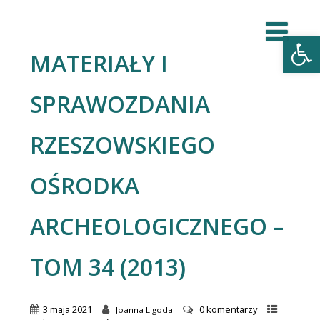
Open
MATERIAŁY I
SPRAWOZDANIA
RZESZOWSKIEGO
OŚRODKA
ARCHEOLOGICZNEGO –
TOM 34 (2013)
3 maja 2021
0 komentarzy
Joanna Ligoda