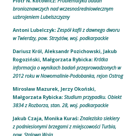
Piotr N. Kotowicz:
Problematyka badań
bronioznawczych nad wczesnośredniowiecznym
uzbrojeniem Lubelszczyzny
Antoni Lubelczyk:
Zespół kafli z dawnego dworu
w Twierdzy, pow. Strzyżów, woj. podkarpackie
Dariusz Król, Aleksandr Pozichowski, Jakub
Rogoziński, Małgorzata Rybicka:
Krótka
informacja o wynikach badań przeprowadzonych w
2012 roku w Nowomalinie-Podobanka, rejon Ostrog
Mirosław Mazurek, Jerzy Okoński,
Małgorzata Rybicka:
Studium przypadku. Obiekt
3834 z Rozborza, stan. 28, woj. podkarpackie
Jakub Czaja, Monika Kuraś:
Znalezisko siekiery
z podniesionymi brzegami z miejscowości Turbia,
pow. Stalowa Wola