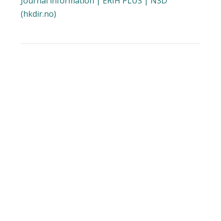
Journal information | ERIH PLUS | NSD
(hkdir.no)